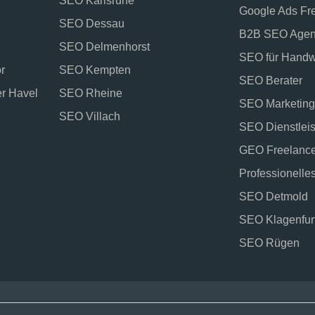
SEO Karlsruhe
Google Ads Fr
SEO Dessau
B2B SEO Agen
SEO Delmenhorst
SEO für Handw
r
SEO Kempten
SEO Berater
r Havel
SEO Rheine
SEO Marketing
SEO Villach
SEO Dienstlei
GEO Freelance
Professionell
SEO Detmold
SEO Klagenfur
SEO Rügen