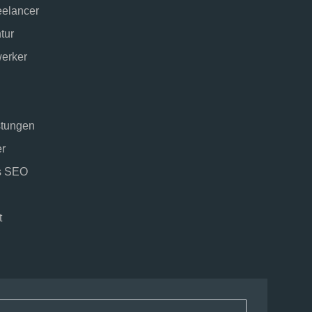
eelancer
tur
erker
stungen
r
es SEO
t