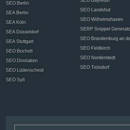
SEO Bayreuth
SEO Berlin
SEO Landshut
SEA Berlin
SEO Wilhelmshaven
SEA Köln
SERP Snippet Generato
SEA Düsseldorf
SEO Brandenburg an de
SEA Stuttgart
SEO Feldkirch
SEO Bocholt
SEO Norderstedt
SEO Dinslaken
SEO Troisdorf
SEO Lüdenscheid
SEO Sylt