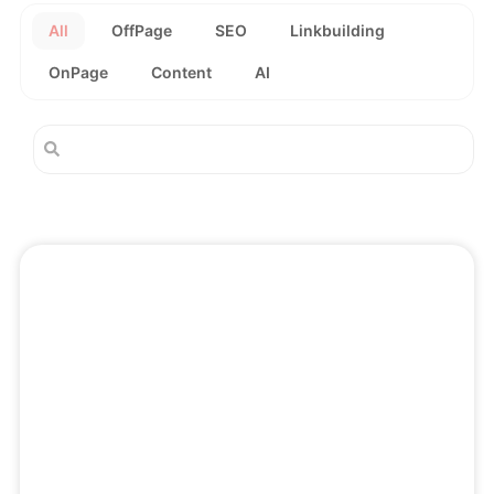
All
OffPage
SEO
Linkbuilding
OnPage
Content
AI
Seite
Seite
Seite
Seite