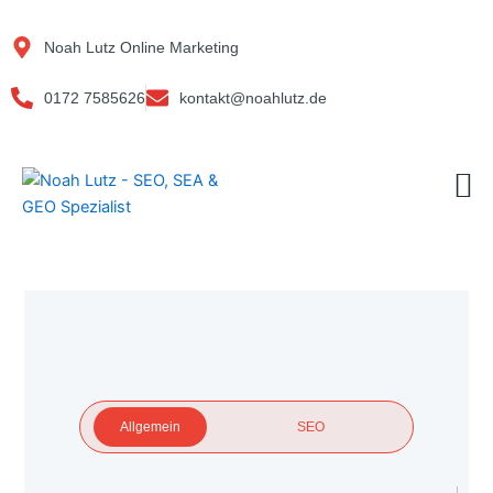
Zum
Inhalt
Noah Lutz Online Marketing
springen
0172 7585626
kontakt@noahlutz.de
M
Allgemein
SEO