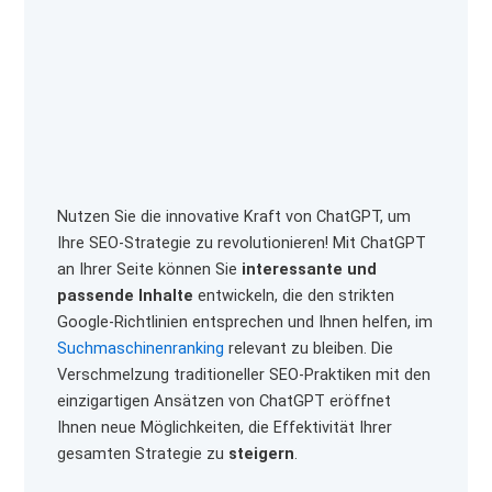
b
i
a
o
t
g
o
t
r
k
e
a
r
m
Nutzen Sie die innovative Kraft von ChatGPT, um
Ihre SEO-Strategie zu revolutionieren! Mit ChatGPT
an Ihrer Seite können Sie
interessante und
passende Inhalte
entwickeln, die den strikten
Google-Richtlinien entsprechen und Ihnen helfen, im
Suchmaschinenranking
relevant zu bleiben. Die
Verschmelzung traditioneller SEO-Praktiken mit den
einzigartigen Ansätzen von ChatGPT eröffnet
Ihnen neue Möglichkeiten, die Effektivität Ihrer
gesamten Strategie zu
steigern
.