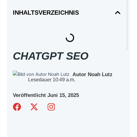
INHALTSVERZEICHNIS
CHATGPT SEO
Autor Noah Lutz
Lesedauer
10:49 a.m.
Veröffentlicht
Juni 15, 2025
F
X
I
a
-
n
c
t
s
e
w
t