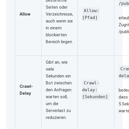
bestimmte
/pu
Seiten oder
Allow:
Allow
Verzeichnisse,
[Pfad]
erlau
auch wenn sie
Zugri
in einem
/publi
blockierten
Bereich liegen.
Gibt an, wie
Cra
viele
del
Sekunden ein
Bot zwischen
Crawl-
Crawl-
den Anfragen
delay:
bedeu
Delay
warten soll,
[Sekunden]
dass 
um die
5 Se
Serverlast zu
warte
reduzieren.