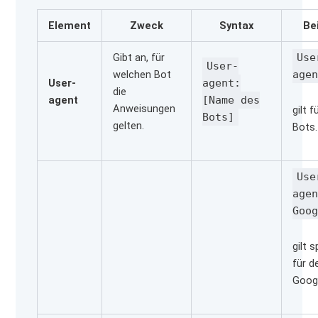
Element
Zweck
Syntax
Be
Gibt an, für
Use
User-
welchen Bot
age
User-
agent:
die
agent
[Name des
Anweisungen
gilt f
Bots]
gelten.
Bots.
Use
age
Goo
gilt s
für d
Googl