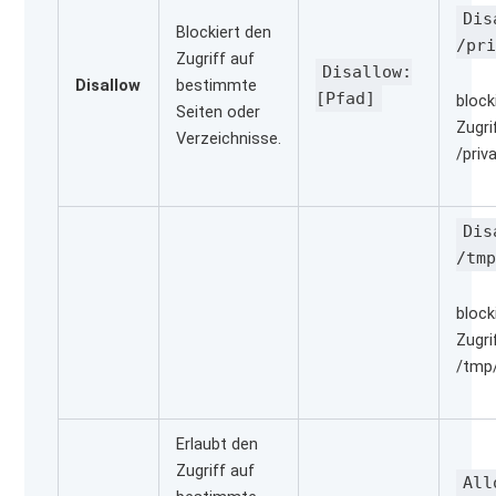
Dis
Blockiert den
/pr
Zugriff auf
Disallow:
Disallow
bestimmte
[Pfad]
block
Seiten oder
Zugri
Verzeichnisse.
/priv
Dis
/tm
block
Zugri
/tmp/
Erlaubt den
Zugriff auf
All