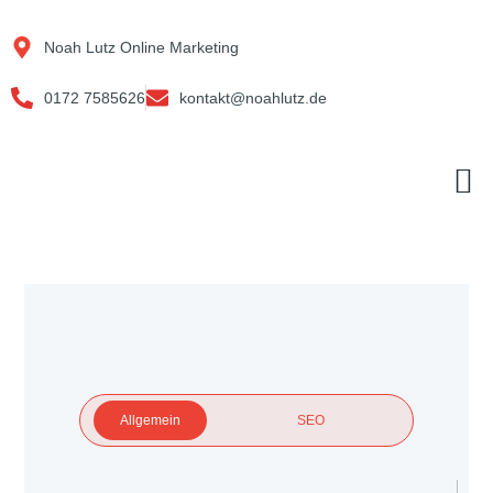
Zum
Inhalt
Noah Lutz Online Marketing
springen
0172 7585626
kontakt@noahlutz.de
M
Allgemein
SEO