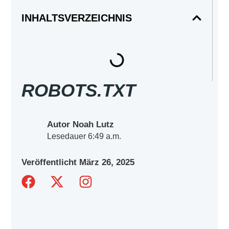
INHALTSVERZEICHNIS
ROBOTS.TXT
Autor Noah Lutz
Lesedauer
6:49 a.m.
Veröffentlicht
März 26, 2025
F
X
I
a
-
n
c
t
s
e
w
t