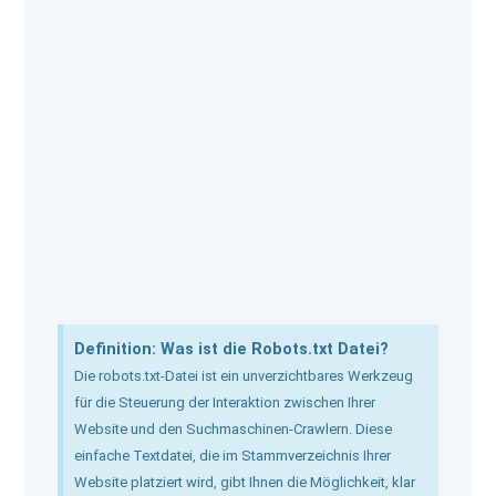
b
i
a
o
t
g
o
t
r
k
e
a
r
m
Definition: Was ist die Robots.txt Datei?
Die robots.txt-Datei ist ein unverzichtbares Werkzeug
für die Steuerung der Interaktion zwischen Ihrer
Website und den Suchmaschinen-Crawlern. Diese
einfache Textdatei, die im Stammverzeichnis Ihrer
Website platziert wird, gibt Ihnen die Möglichkeit, klar