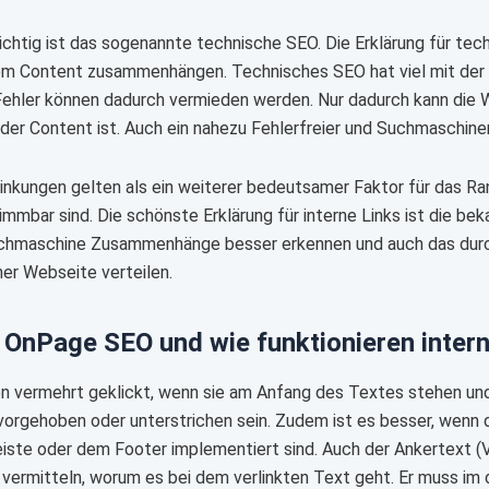
ichtig ist das sogenannte technische SEO. Die Erklärung für t
em Content zusammenhängen. Technisches SEO hat viel mit der 
ehler können dadurch vermieden werden. Nur dadurch kann die W
der Content ist. Auch ein nahezu Fehlerfreier und Suchmaschine
linkungen gelten als ein weiterer bedeutsamer Faktor für das Rank
immbar sind. Die schönste Erklärung für interne Links ist die bek
chmaschine Zusammenhänge besser erkennen und auch das durch
ner Webseite verteilen.
 OnPage SEO und wie funktionieren inter
n vermehrt geklickt, wenn sie am Anfang des Textes stehen und a
rvorgehoben oder unterstrichen sein. Zudem ist es besser, wenn 
eiste oder dem Footer implementiert sind. Auch der Ankertext (Ver
 vermitteln, worum es bei dem verlinkten Text geht. Er muss 