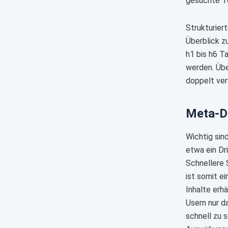
gesuchte T
Strukturier
Überblick z
h1 bis h6 T
werden. Übe
doppelt ver
Meta-D
Wichtig sin
etwa ein Dr
Schnellere 
ist somit e
Inhalte erh
Usern nur d
schnell zu 