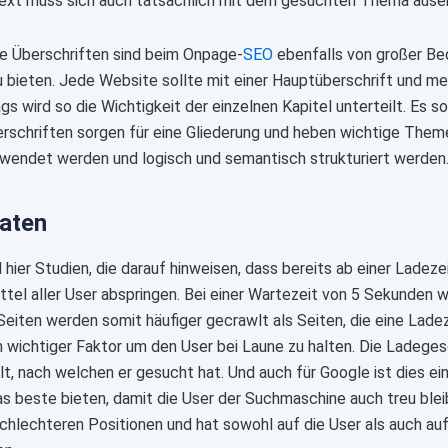
ext muss sich auch tatsächlich mit dem gesuchten Thema ause
te Überschriften sind beim Onpage-
SEO
ebenfalls von großer Be
u bieten. Jede Website sollte mit einer Hauptüberschrift und m
ags wird so die Wichtigkeit der einzelnen Kapitel unterteilt. Es 
rschriften sorgen für eine Gliederung und heben wichtige Theme
wendet werden und logisch und semantisch strukturiert werden
aten
d hier Studien, die darauf hinweisen, dass bereits ab einer Lade
ittel aller User abspringen. Bei einer Wartezeit von 5 Sekunden
Seiten werden somit häufiger gecrawlt als Seiten, die eine La
in wichtiger Faktor um den User bei Laune zu halten. Die Ladeges
ält, nach welchen er gesucht hat. Und auch für Google ist dies e
as beste bieten, damit die User der Suchmaschine auch treu blei
schlechteren Positionen und hat sowohl auf die User als auch au