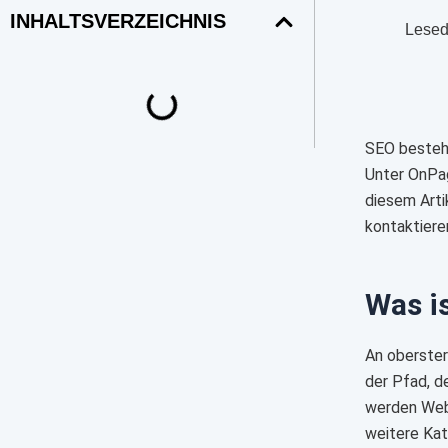
INHALTSVERZEICHNIS
Lesed
SEO besteht
Unter OnPag
diesem Arti
kontaktiere
Was i
An oberster
der Pfad, d
werden Webs
weitere Kat