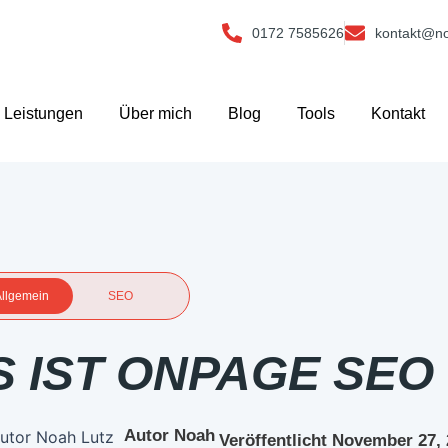
0172 7585626
kontakt@no
Leistungen
Über mich
Blog
Tools
Kontakt
llgemein
SEO
 IST ONPAGE SEO
Autor Noah
Veröffentlicht
November 27, 