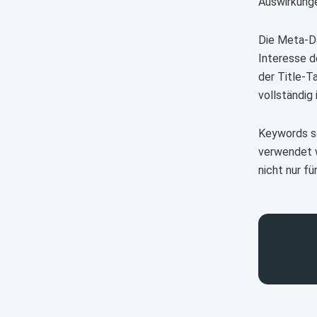
Auswirkung
Die Meta-Da
Interesse d
der Title-T
vollständig
Keywords so
verwendet w
nicht nur f