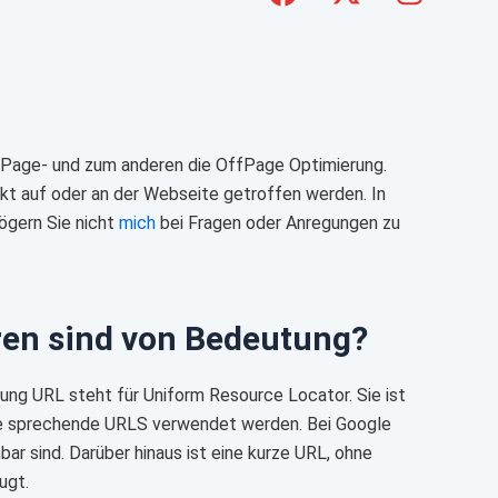
a
-
n
c
t
s
e
w
t
b
i
a
o
t
g
o
t
r
OnPage- und zum anderen die OffPage Optimierung.
k
e
a
kt auf oder an der Webseite getroffen werden. In
ögern Sie nicht
mich
bei Fragen oder Anregungen zu
r
m
ren sind von Bedeutung?
rzung URL steht für Uniform Resource Locator. Sie ist
nnte sprechende URLS verwendet werden. Bei Google
r sind. Darüber hinaus ist eine kurze URL, ohne
ugt.