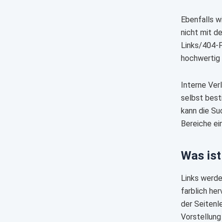
Ebenfalls w
nicht mit d
Links/404-F
hochwertig 
Interne Ver
selbst best
kann die Su
Bereiche ei
Was ist
Links werde
farblich he
der Seitenl
Vorstellung