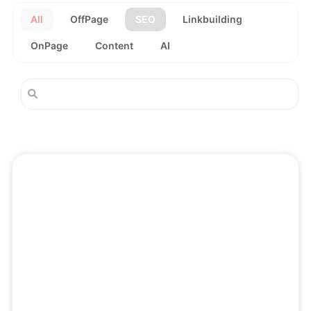
All
OffPage
SEO
Linkbuilding
OnPage
Content
AI
Seite
Seite
Seite
Seite