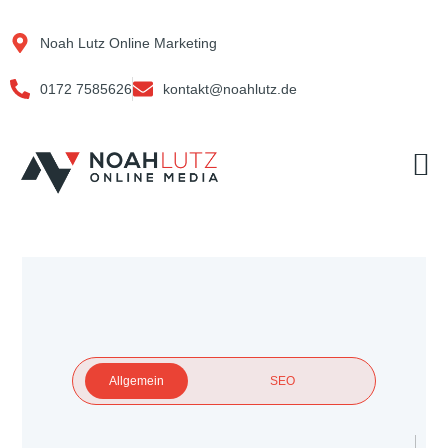
Zum
Inhalt
Noah Lutz Online Marketing
springen
0172 7585626
kontakt@noahlutz.de
M
Allgemein
SEO