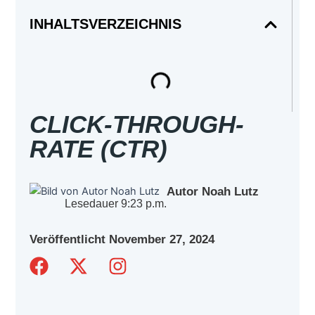
INHALTSVERZEICHNIS
CLICK-THROUGH-
RATE (CTR)
Autor Noah Lutz
Lesedauer
9:23 p.m.
Veröffentlicht
November 27, 2024
F
X
I
a
-
n
c
t
s