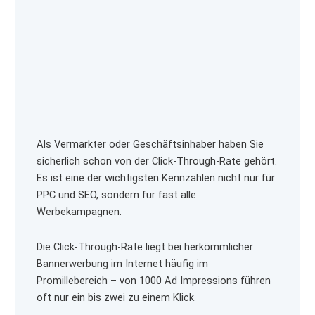
e
w
t
b
i
a
o
t
g
o
t
r
k
e
a
r
m
Als Vermarkter oder Geschäftsinhaber haben Sie
sicherlich schon von der Click-Through-Rate gehört.
Es ist eine der wichtigsten Kennzahlen nicht nur für
PPC und SEO, sondern für fast alle
Werbekampagnen.
Die Click-Through-Rate liegt bei herkömmlicher
Bannerwerbung im Internet häufig im
Promillebereich – von 1000 Ad Impressions führen
oft nur ein bis zwei zu einem Klick.