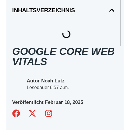
INHALTSVERZEICHNIS
GOOGLE CORE WEB
VITALS
Autor Noah Lutz
Lesedauer
6:57 a.m.
Veröffentlicht
Februar 18, 2025
F
X
I
a
-
n
c
t
s