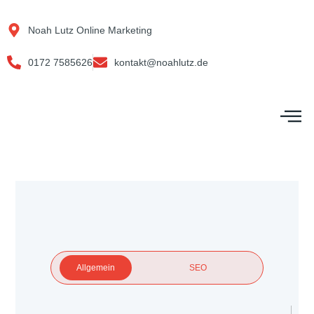
Zum
Inhalt
Noah Lutz Online Marketing
springen
0172 7585626
kontakt@noahlutz.de
M
Allgemein
SEO