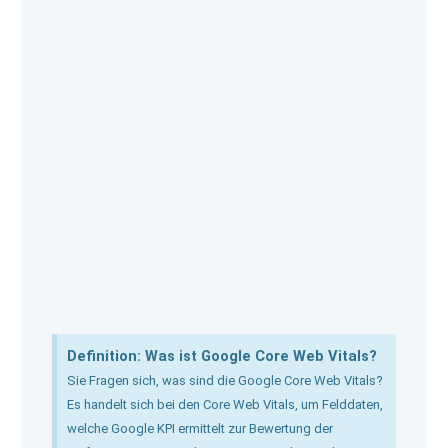
e
w
t
b
i
a
o
t
g
o
t
r
k
e
a
r
m
Definition: Was ist Google Core Web Vitals?
Sie Fragen sich, was sind die Google Core Web Vitals?
Es handelt sich bei den Core Web Vitals, um Felddaten,
welche Google KPI ermittelt zur Bewertung der